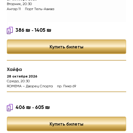
Вторник, 20:30
Ангар 11
Порт Тель-Авива
386
₪
1405
₪
MORGENSHTERN -
WORLD 
-
Купить билеты
Хайфа
28 октября 2026
Среда, 20:30
ROMEMA – Дворец Спорта
пр. Пика 69
406
₪
605
₪
-
Купить билеты