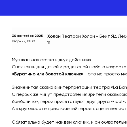
Холон
Театрон Холон - Бейт Яд Леба
30 сентября 2025
Вторник, 18:00
11
Музыкальная сказка в двух действиях.
Спектакль для детей и родителей любого возраста
«Буратино или Золотой ключик»
– это не просто му
Знаменитая сказка в интерпретации театра «La Ba
С первых же минут представления зрители оказываю
бамболино», герои приветствуют друг друга «чао!», 
А в круговороте приключений героев, сцены меняютс
Обязательно будет найден ключик, и он обязательно