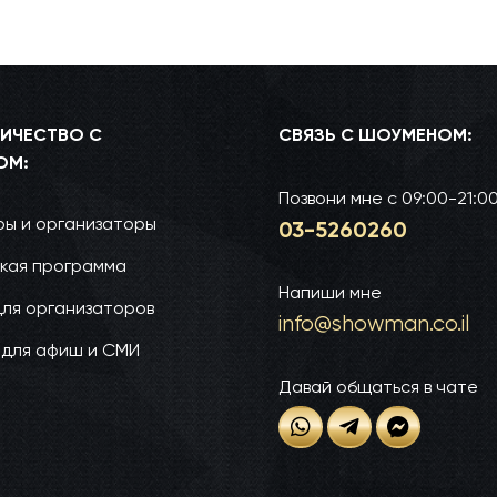
ИЧЕСТВО С
СВЯЗЬ С ШОУМЕНОМ:
ОМ:
Позвони мне
с 09:00-21:0
ы и организаторы
03-52­60­260
кая программа
Напиши мне
для организаторов
info@show­man.co.il
 для афиш и СМИ
Давай общаться в чате