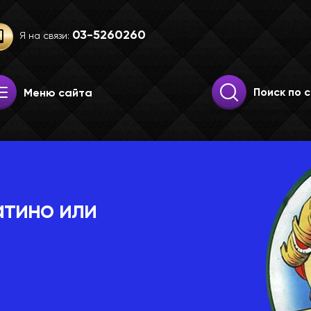
03-52­60­260
Я на связи:
Искать:
Поиск
Меню сайта
атино или