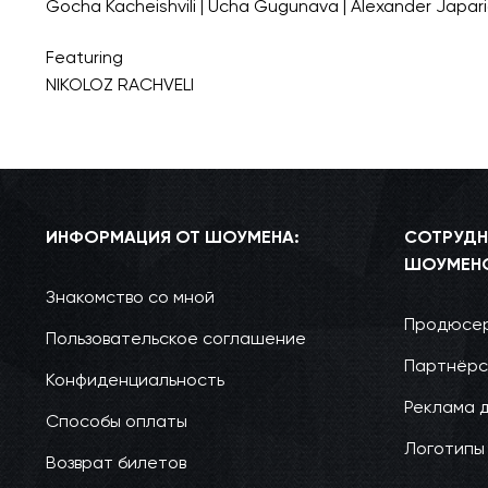
Gocha Kacheishvili | Ucha Gugunava | Alexander Japar
Featuring
NIKOLOZ RACHVELI
ИНФОРМАЦИЯ ОТ ШОУМЕНА:
СОТРУДН
ШОУМЕН
Знакомство со мной
Продюсер
Пользовательское соглашение
Партнёрс
Конфиденциальность
Реклама 
Способы оплаты
Логотипы
Возврат билетов