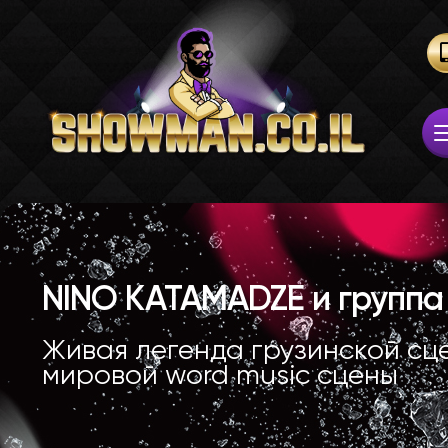
NINO KATAMADZE и группа 
Живая легенда грузинской сц
мировой word music сцены