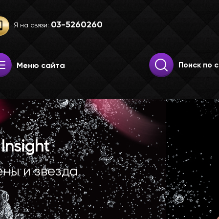
03-52­60­260
Я на связи:
Искать:
Поиск
Меню сайта
Insight
ены и звезда