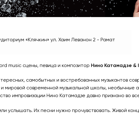
удиториум «Клячкин»
ул. Хаим Леванон 2 - Рамат
ord music сцены, певица и композитор
Нино Катамадзе & I
нтересных, самобытных и востребованных музыкантов совр
ой и мировой современной музыкальной школы, необычные
ство импровизации Нино Катамадзе давно признано во вс
 или услышать. Их песни нужно прочувствовать. Живой кон