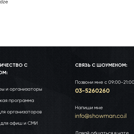
idze
ИЧЕСТВО С
СВЯЗЬ С ШОУМЕНОМ:
ОМ:
Позвони мне
с 09:00-21:0
ы и организаторы
03-52­60­260
кая программа
Напиши мне
для организаторов
info@show­man.co.il
 для афиш и СМИ
Давай общаться в чате