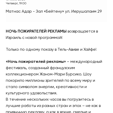
Четверг, 19:00
Матнас Адар - Зал «Бейтену»
ул. Иерушалаим 29
НОЧЬ ПОЖИРАТЕЛЕЙ РЕК
НОЧЬ ПОЖИРАТЕЛЕЙ РЕКЛАМЫ
возвращается в
Израиль с новой программой!
Только по одному показу в Тель-Авиве и Хайфе!
«Ночь пожирателей рекламы»
– международный
фестиваль, созданный французским
коллекционером Жаном-Мари Бурсико. Шоу
покорило миллионы зрителей по всему миру и
стало символом энергии, креативности и
культурного удовольствия.
В течение нескольких часов вы погрузитесь в
лучшие работы из разных стран и эпох – не как в
привычную рекламу, а как в яркие, смелые и