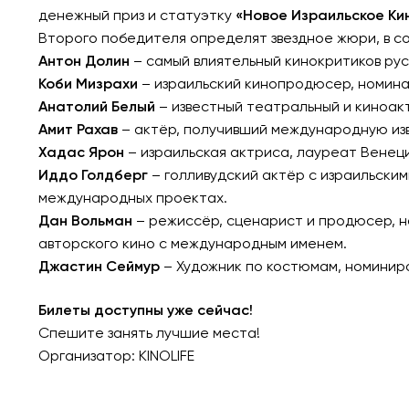
денежный приз и статуэтку
«Новое Израильское Ки
Второго победителя определят звездное жюри, в со
Антон Долин
– самый влиятельный кинокритиков ру
Коби Мизрахи
– израильский кинопродюсер, номина
Анатолий Белый
– известный театральный и киноак
Амит Рахав
– актёр, получивший международную изве
Хадас Ярон
– израильская актриса, лауреат Венециа
Иддо Голдберг
– голливудский актёр с израильскими
международных проектах.
Дан Вольман
– режиссёр, сценарист и продюсер, н
авторского кино с международным именем.
Джастин Сеймур
– Художник по костюмам, номиниро
Билеты доступны уже сейчас!
Спешите занять лучшие места!
Организатор: KINOLIFE