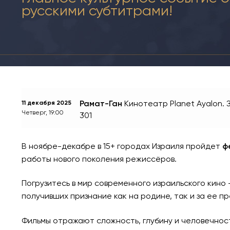
русскими субтитрами!
Рамат-Ган
Кинотеатр Planet Ayalon.
11 декабря 2025
Четверг, 19:00
301
В ноябре-декабре в 15+ городах Израиля пройдет
ф
работы нового поколения режиссёров.
Погрузитесь в мир современного израильского кино
получивших признание как на родине, так и за ее п
Фильмы отражают сложность, глубину и человечност