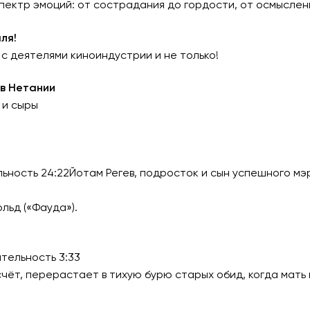
пектр эмоций: от сострадания до гордости, от осмыслен
ля!
с деятелями киноиндустрии и не только!
в Нетании
 и сыры
ьность 24:22Йотам Регев, подросток и сын успешного мэ
.
льд («Фауда»).
тельность 3:33
чёт, перерастает в тихую бурю старых обид, когда мать 