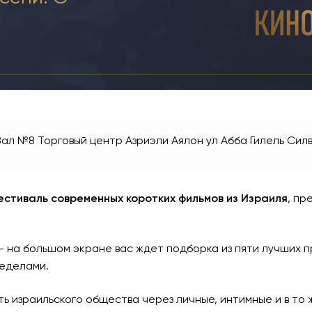
 Зал №8 Торговый центр Азриэли Аялон
ул Абба Гилель Сил
естиваль современных коротких фильмов из Израиля
, п
 – на большом экране вас ждет подборка из пяти лучших
ределами.
ь израильского общества через личные, интимные и в то 