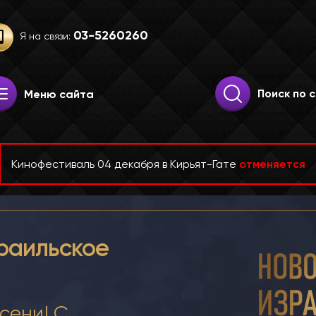
03-52­60­260
Я на связи:
Искать:
Поиск
Меню сайта
Кинофестиваль 04 декабря в Кирьят-Гате
отменяется
раильское
сени! С