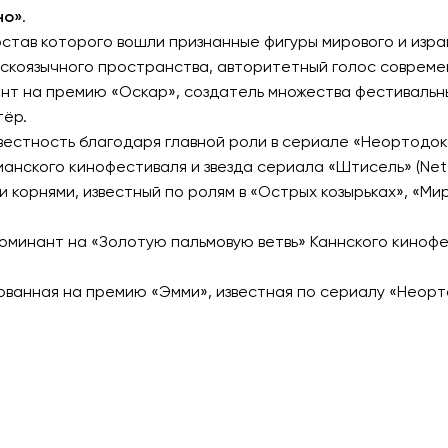
но»
.
став которого вошли признанные фигуры мирового и изр
сскоязычного пространства, авторитетный голос совреме
нт на премию «Оскар», создатель множества фестивальны
тёр.
стность благодаря главной роли в сериале «Неортодоксал
нского кинофестиваля и звезда сериала «Штисель» (Netfl
 корнями, известный по ролям в «Острых козырьках», «Ми
оминант на «Золотую пальмовую ветвь» Каннского кинофе
ванная на премию «Эмми», известная по сериалу «Неортод