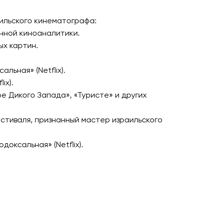
аильского кинематографа:
нной киноаналитики.
х картин.
ьная» (Netflix).
ix).
ре Дикого Запада», «Туристе» и других
стиваля, признанный мастер израильского
оксальная» (Netflix).