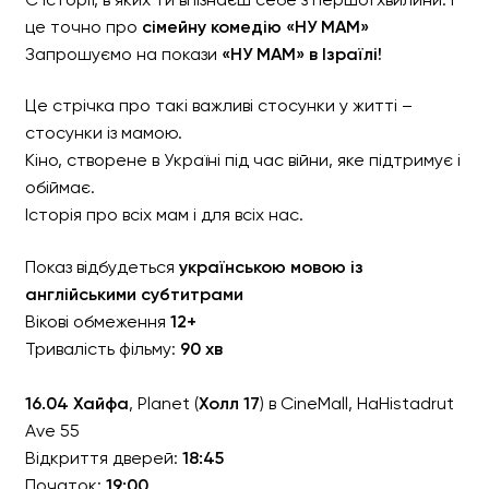
це точно про
сімейну комедію «НУ МАМ»
Запрошуємо на покази
«НУ МАМ» в Ізраїлі!
Це стрічка про такі важливі стосунки у житті –
стосунки із мамою.
Кіно, створене в Україні під час війни, яке підтримує і
обіймає.
Історія про всіх мам і для всіх нас.
Показ відбудеться
українською мовою із
англійськими субтитрами
Вікові обмеження
12+
Сімейна комедія «НУ МАМ
Тривалість фільму:
90 хв
16.04 Хайфа
, Planet (
Холл 17
) в CineMall, HaHistadrut
Ave 55
Відкриття дверей:
18:45
Початок:
19:00