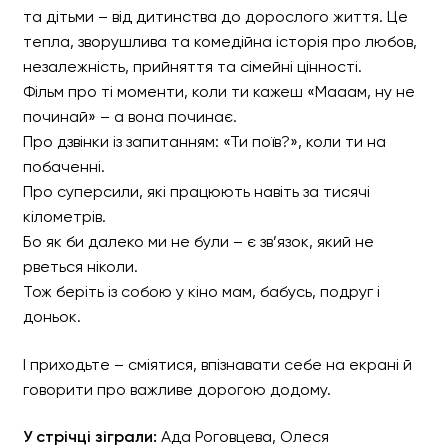
та дітьми – від дитинства до дорослого життя. Це
тепла, зворушлива та комедійна історія про любов,
незалежність, прийняття та сімейні цінності.
Фільм про ті моменти, коли ти кажеш «Мааам, ну не
починай» – а вона починає.
Про дзвінки із запитанням: «Ти поїв?», коли ти на
побаченні.
Про суперсили, які працюють навіть за тисячі
кілометрів.
Бо як би далеко ми не були – є зв’язок, який не
рветься ніколи.
Тож беріть із собою у кіно мам, бабусь, подруг і
доньок.
І приходьте – сміятися, впізнавати себе на екрані й
говорити про важливе дорогою додому.
У стрічці зіграли:
Ада Роговцева, Олеся