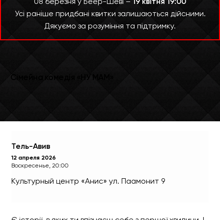
08 березня у Беер-Шеві –
19 квітня 19:00
Усі раніше придбані квитки залишаються дійсними.
Дякуємо за розуміння та підтримку.
Тель-Авив
12 апреля 2026
Воскресенье, 20:00
Культурный центр «Анис»
ул. Паамонит 9
Є історії, в яких ти впізнаєш себе з першої хвилини. І