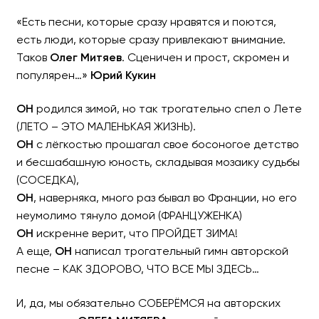
«Есть песни, которые сразу нравятся и поются,
есть люди, которые сразу привлекают внимание.
ОЛЕГ МИТЯЕВ в Израиле
Таков
Олег Митяев
. Сценичен и прост, скромен и
популярен…»
Юрий Кукин
«НИКОМУ НЕ ХВАТАЕТ ЛЮБВИ
ОН
родился зимой, но так трогательно спел о Лете
при участии Леонида МАРГО
(ЛЕТО – ЭТО МАЛЕНЬКАЯ ЖИЗНЬ).
ОН
с лёгкостью прошагал свое босоногое детство
и бесшабашную юность, складывая мозаику судьбы
(СОСЕДКА),
ОН
, наверняка, много раз бывал во Франции, но его
неумолимо тянуло домой (ФРАНЦУЖЕНКА)
ОН
искренне верит, что ПРОЙДЕТ ЗИМА!
А еще,
ОН
написал трогательный гимн авторской
песне – КАК ЗДОРОВО, ЧТО ВСЕ МЫ ЗДЕСЬ…
И, да, мы обязательно СОБЕРЁМСЯ на авторских