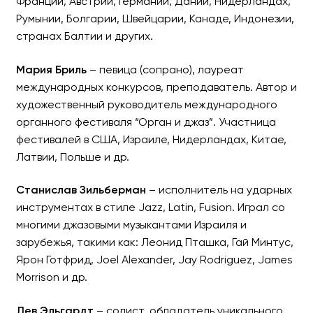
Франции, Австрии, Германии, Дании, Нидерландах,
Румынии, Болгарии, Швейцарии, Канаде, Индонезии,
странах Балтии и других.
Мария Бриль
– певица (сопрано), лауреат
международных конкурсов, преподаватель. Автор и
художественный руководитель международного
органного фестиваля “Орган и джаз”. Участница
фестивалей в США, Израиле, Нидерландах, Китае,
Латвии, Польше и др.
Станислав Зильберман
– исполнитель на ударных
инструментах в стиле Jazz, Latin, Fusion. Играл со
многими джазовыми музыкантами Израиля и
зарубежья, такими как: Леонид Пташка, Гай Минтус,
Ярон Готфрид, Joel Alexander, Jay Rodriguez, James
Morrison и др.
Лев Эльгардт
– солист, обладатель уникального