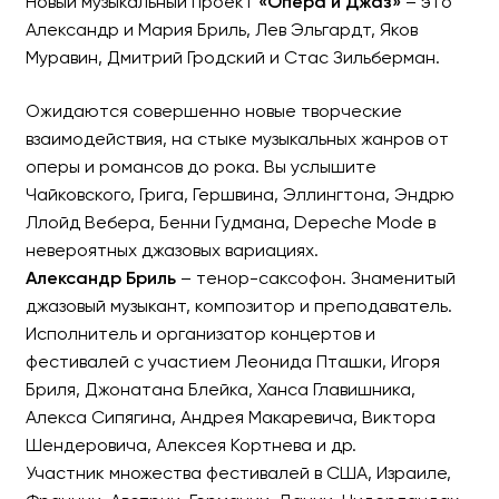
Новый музыкальный проект
«Опера и Джаз»
– это
Александр и Мария Бриль, Лев Эльгардт, Яков
Муравин, Дмитрий Гродский и Стас Зильберман.
«Опера и Джаз» в Хайфе
Ожидаются совершенно новые творческие
взаимодействия, на стыке музыкальных жанров от
оперы и романсов до рока. Вы услышите
Чайковского, Грига, Гершвина, Эллингтона, Эндрю
Ллойд Вебера, Бенни Гудмана, Depeche Mode в
невероятных джазовых вариациях.
Александр Бриль
– тенор-саксофон. Знаменитый
джазовый музыкант, композитор и преподаватель.
Исполнитель и организатор концертов и
фестивалей с участием Леонида Пташки, Игоря
Бриля, Джонатана Блейка, Ханса Главишника,
Алекса Сипягина, Андрея Макаревича, Виктора
Шендеровича, Алексея Кортнева и др.
Участник множества фестивалей в США, Израиле,