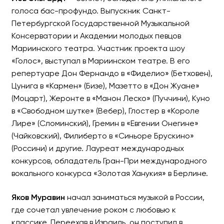
голоса бас-профундо. Выпускник Санкт-
Петербургской Государственной Музыкальной
Консерватории и Академии молодых певцов
Мариинского театра. Участник проекта шоу
«Голос», выступал в Мариинском театре. В его
репертуаре Дон Фернандо в «Фиделио» (Бетховен),
Цунига в «Кармен» (Бизе), Мазетто в «Дон Жуане»
(Моцарт), Жеронте в «Манон Леско» (Пуччини), Куно
в «Свободном шутке» (Вебер), Глостер в «Короле
Лире» (Сломинский), Гремин в «Евгении Онегине»
(Чайковский), Филиберто в «Синьоре Брускино»
(Россини) и другие. Лауреат международных
конкурсов, обладатель Гран-При международного
вокального конкурса «Золотая Ханукия» в Берлине.
Яков Муравин
начал заниматься музыкой в России,
где сочетал увлечение роком с любовью к
классике. Переехав в Израиль, он поступил в