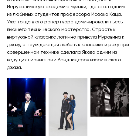
Иерусалимскую академию музыки, где стал одним
из любимых студентов профессора Исаака Каца.
Уже тогда в его репертуаре доминировали пьесы
высшего технического мастерства. Страсть к
виртуозной классике логично привела Муравина к
джазу, а неувядающая любовь к классике и року при
совершенной технике сделала Якова одним из
ведущих пианистов и бендлидеров израильского
джаза.