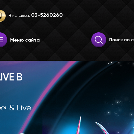
03-52­60­260
Я на связи:
Искать:
Поиск
Меню сайта
IVE В
» & Live