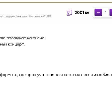
–
–
2001
₪
одка/джин/текила. Концерт в 01:00
ва прозвучат на сцене!
ный концерт.
 формате, где прозвучат самые известные песни и любим