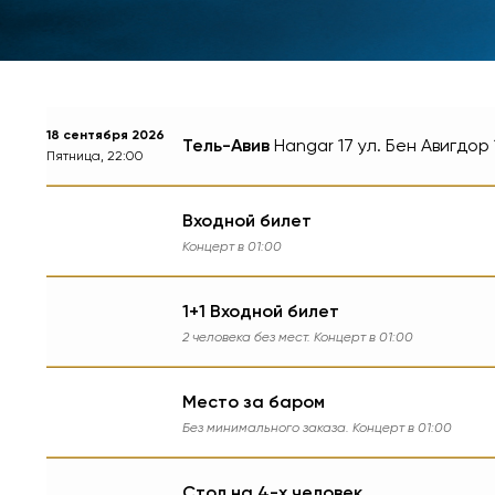
18 сентября 2026
Тель-Авив
Hangar 17
ул. Бен Авигдор 
Пятница, 22:00
Входной билет
Концерт в 01:00
1+1 Входной билет
2 человека без мест. Концерт в 01:00
Место за баром
Без минимального заказа. Концерт в 01:00
Стол на 4-х человек