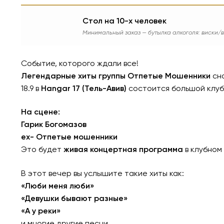
Стол на 10-х человек
Минимальный заказ — бутылка алкоголя: виски/в
Событие, которого ждали все!
Легендарные хиты группы Отпетые Мошенники
сно
18.9 в
Hangar 17 (Тель-Авив)
состоится большой клуб
На сцене:
Гарик Богомазов
ex- Отпетые мошенники
Это будет
живая концертная программа
в клубном
В этот вечер вы услышите такие хиты как:
«Люби меня люби»
«Девушки бывают разные»
«А у реки»
и многие другие песни.