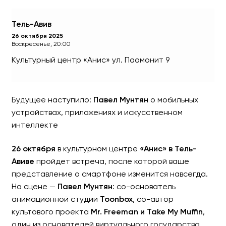
Тель-Авив
26 октября 2025
Воскресенье, 20:00
Культурный центр «Анис»
ул. Паамонит 9
Будущее наступило:
Павел Мунтян
о мобильных
устройствах, приложениях и искусственном
Павел Мунтян
интеллекте
Будущее мобильных устройст
26 октября
в культурном центре
«Анис» в Тель-
искусственного интеллекта
Авиве
пройдет встреча, после которой ваше
представление о смартфоне изменится навсегда.
На сцене —
Павел Мунтян
: со-основатель
анимационной студии
Toonbox
, со-автор
культового проекта
Mr. Freeman и Take My Muffin
,
один из основателей виртуального государства