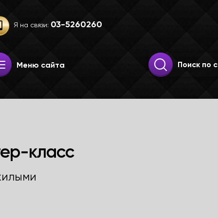
03-52­60­260
Я на связи:
Искать:
Поиск
Меню сайта
ер-класс
жилыми