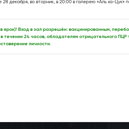
 28 декабря, во вторник, в 20:00 в галерею «Аль ха-Цук» 
в ярок)! Вход в зал разрешён: вакцинированным, пере
в течении 24 часов, обладателям отрицательного ПЦР т
остоверение личности.