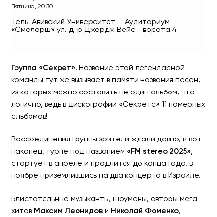
Пятница, 20:30
Тель-Авивский Университет — Аудиториум
«Смоларш»
ул. д-р Джордж Вейс - ворота 4
СЕКРЕТ – Tour FM STEREO
Группа «Секрет»
! Название этой легендарной
команды тут же вызывает в памяти названия песен,
из которых можно составить не один альбом, что
логично, ведь в дискографии «Секрета» 11 номерных
альбомов!
Воссоединения группы зрители ждали давно, и вот
наконец, турне под названием
«FM stereo 2025»
,
стартует в апреле и продлится до конца года, в
ноябре приземлившись на два концерта в Израиле.
Блистательные музыканты, шоумены, авторы мега-
хитов
Максим Леонидов
и
Николай Фоменко
,