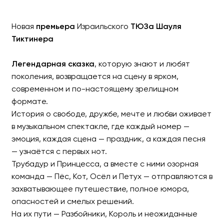
Новая
премьера
Израильского
ТЮЗа Шауля
Тиктинера
Легендарная сказка
, которую знают и любят
поколения, возвращается на сцену в ярком,
современном и по-настоящему зрелищном
формате.
История о свободе, дружбе, мечте и любви оживает
Музыкальный спектакль 
в музыкальном спектакле, где каждый номер —
эмоция, каждая сцена — праздник, а каждая песня
Премьера в Израиле
— узнаётся с первых нот.
Трубадур и Принцесса, а вместе с ними озорная
команда — Пёс, Кот, Осёл и Петух — отправляются в
захватывающее путешествие, полное юмора,
опасностей и смелых решений.
На их пути — Разбойники, Король и неожиданные