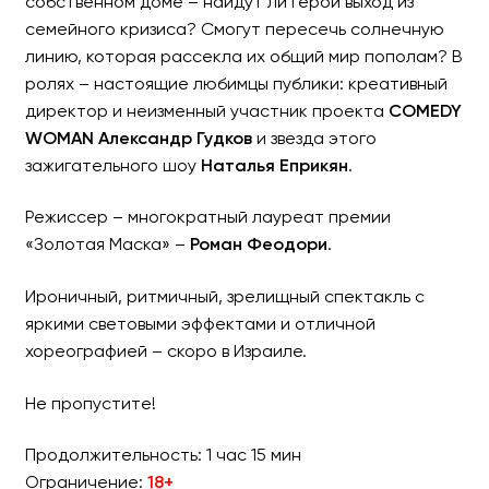
собственном доме – найдут ли герои выход из
семейного кризиса? Смогут пересечь солнечную
линию, которая рассекла их общий мир пополам? В
ролях – настоящие любимцы публики: креативный
директор и неизменный участник проекта
COMEDY
WOMAN Александр Гудков
и звезда этого
зажигательного шоу
Наталья Еприкян
.
Режиссер – многократный лауреат премии
«Золотая Маска» –
Роман Феодори
.
Ироничный, ритмичный, зрелищный спектакль с
яркими световыми эффектами и отличной
хореографией – скоро в Израиле.
Не пропустите!
Продолжительность: 1 час 15 мин
Ограничение:
18+