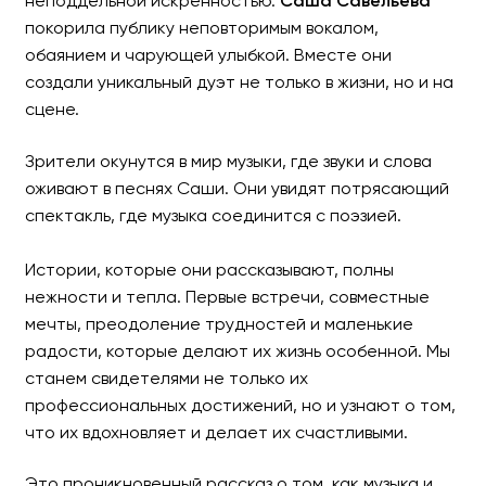
неподдельной искренностью.
Саша Савельева
покорила публику неповторимым вокалом,
обаянием и чарующей улыбкой. Вместе они
создали уникальный дуэт не только в жизни, но и на
Музыкальный спектакль 
сцене.
САША САВЕЛЬЕВА и КИРИЛЛ
Зрители окунутся в мир музыки, где звуки и слова
оживают в песнях Саши. Они увидят потрясающий
спектакль, где музыка соединится с поэзией.
Истории, которые они рассказывают, полны
нежности и тепла. Первые встречи, совместные
мечты, преодоление трудностей и маленькие
радости, которые делают их жизнь особенной. Мы
станем свидетелями не только их
профессиональных достижений, но и узнают о том,
что их вдохновляет и делает их счастливыми.
Это проникновенный рассказ о том, как музыка и