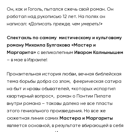
Он, как и Гоголь, пытался сжечь свой роман. Он
работал над рукописью 12 лет. На полях он
написал:
«Дописать прежде, чем умереть!»
Спектакль «МАСТЕР И МА
Спектакль по самому мистическому и культовому
В главной роли Ивар Калнын
роману Михаила Булгакова «Мастер и
Маргарита»
с великолепным
Иваром Калнынышем
– в мае в Израиле!
Пронзительная история любви, вечная библейская
тема борьбы добра со злом, феерическая сатира
на быт и нравы обывателей, «которых испортил
квартирный вопрос», роман о Понтии Пилате
внутри романа – таковы далеко не все пласты
этого гениального произведения. Но все же
сюжетная линия самих
Мастера и Маргариты
является основной, в результате вбирающей в себя