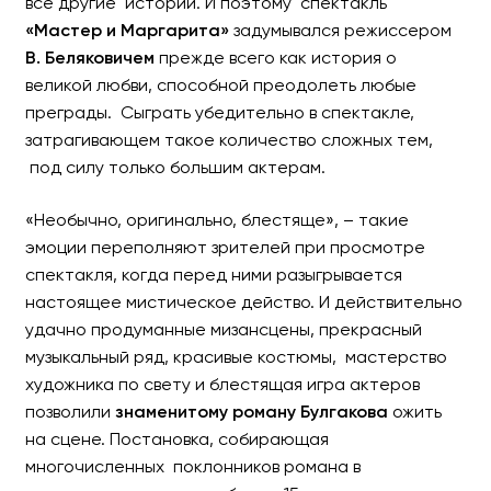
все другие истории. И поэтому спектакль
«Мастер и Маргарита»
задумывался режиссером
В. Беляковичем
прежде всего как история о
великой любви, способной преодолеть любые
преграды. Сыграть убедительно в спектакле,
затрагивающем такое количество сложных тем,
под силу только большим актерам.
«Необычно, оригинально, блестяще», – такие
эмоции переполняют зрителей при просмотре
спектакля, когда перед ними разыгрывается
настоящее мистическое действо. И действительно
удачно продуманные мизансцены, прекрасный
музыкальный ряд, красивые костюмы, мастерство
художника по свету и блестящая игра актеров
позволили
знаменитому роману Булгакова
ожить
на сцене. Постановка, собирающая
многочисленных поклонников романа в