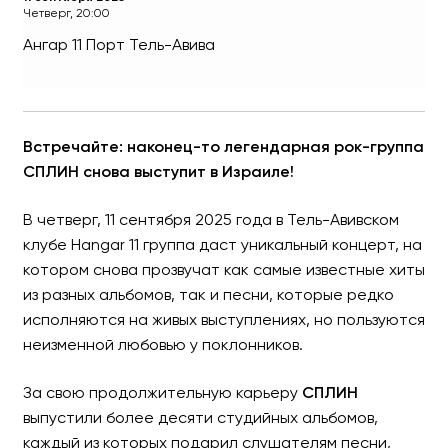
Четверг, 20:00
Ангар 11
Порт Тель-Авива
СПЛИН в Израиле!
Легендарная рок-группа
Встречайте: наконец-то легендарная рок-группа
СПЛИН снова выступит в Израиле!
В четверг, 11 сентября 2025 года в Тель-Авивском
клубе Hangar 11 группа даст уникальный концерт, на
котором снова прозвучат как самые известные хиты
из разных альбомов, так и песни, которые редко
исполняются на живых выступлениях, но пользуются
неизменной любовью у поклонников.
За свою продолжительную карьеру
СПЛИН
выпустили более десяти студийных альбомов,
каждый из которых подарил слушателям песни,