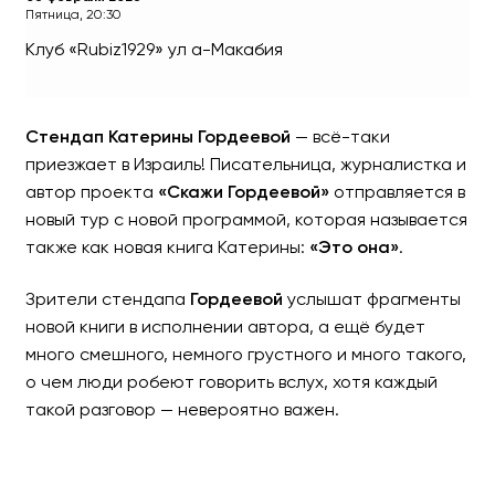
Пятница, 20:30
Клуб «Rubiz1929»
ул а-Макабия
Стендап Катерины Горде
Стендап Катерины Гордеевой
— всё-таки
приезжает в Израиль! Писательница, журналистка и
автор проекта
«Скажи Гордеевой»
отправляется в
новый тур с новой программой, которая называется
также как новая книга Катерины:
«Это она»
.
Зрители стендапа
Гордеевой
услышат фрагменты
новой книги в исполнении автора, а ещё будет
много смешного, немного грустного и много такого,
о чем люди робеют говорить вслух, хотя каждый
такой разговор — невероятно важен.