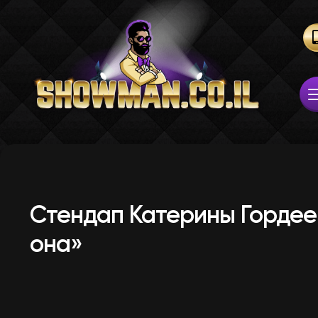
Стендап Катерины Гордее
она»