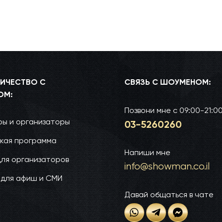
ИЧЕСТВО С
СВЯЗЬ С ШОУМЕНОМ:
ОМ:
Позвони мне
с 09:00-21:0
ы и организаторы
03-52­60­260
кая программа
Напиши мне
для организаторов
info@show­man.co.il
 для афиш и СМИ
Давай общаться в чате