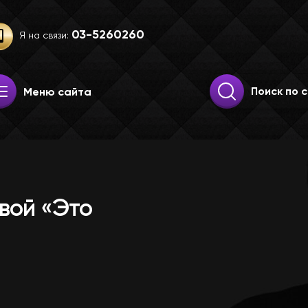
03-52­60­260
Я на связи:
Искать:
Поиск
Меню сайта
вой «Это