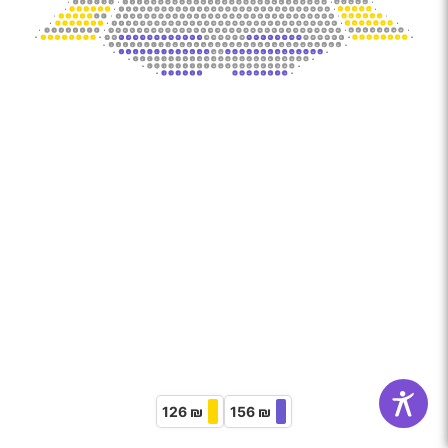
36
37
38
39
40
‌5
‌5
1
2
3
4
5
6
‌5
7
8
9
10
11
12
13
14
15
16
17
18
19
20
21
22
23
24
25
26
27
28
29
30
31
32
33
34
35
‌5
37
38
39
40
41
‌6
‌6
1
2
3
4
5
6
‌6
7
8
9
10
11
12
13
14
15
16
17
18
19
20
21
22
23
24
25
26
27
28
29
30
31
32
33
34
35
36
‌6
39
40
41
42
43
44
‌7
‌7
1
2
3
4
5
6
7
‌7
8
9
10
11
12
13
14
15
16
17
18
19
20
21
22
23
24
25
26
27
28
29
30
31
32
33
34
35
36
37
38
‌7
40
41
42
43
44
45
46
‌8
‌8
1
2
3
4
5
6
7
‌8
8
9
10
11
12
13
14
15
16
17
18
19
20
21
22
23
24
25
26
27
28
29
30
31
32
33
34
35
36
37
38
39
‌8
42
43
44
45
46
47
48
49
‌9
‌9
1
2
3
4
5
6
7
8
‌9
9
10
11
12
13
14
15
16
17
18
19
20
21
22
23
24
25
26
27
28
29
30
31
32
33
34
35
36
37
38
39
40
41
‌9
43
44
45
46
47
48
49
50
‌10
‌10
1
2
3
4
5
6
7
8
‌10
9
10
11
12
13
14
15
16
17
18
19
20
21
22
23
24
25
26
27
28
29
30
31
32
33
34
35
36
37
38
39
40
41
42
‌10
‌11
1
2
3
4
5
6
7
8
9
10
11
12
13
14
15
16
17
18
19
20
21
22
23
24
25
26
27
28
29
30
31
32
33
‌11
‌12
1
2
3
4
5
6
7
8
9
10
11
12
13
14
15
16
17
18
19
20
21
22
23
24
25
26
27
28
29
‌12
‌13
1
2
3
4
5
6
7
8
9
10
11
12
13
14
15
16
17
18
19
20
21
22
23
24
25
‌13
‌14
1
2
3
4
5
6
7
8
9
10
11
12
13
14
15
16
17
18
19
20
21
‌14
‌15
1
2
3
4
5
6
11
12
13
14
15
16
17
18
‌15
126 ₪
156 ₪