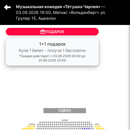
Музыкальная комедия «Тётушка Чарлея»
—
03.09.2026 19:00, Матнас «Вольденберг» ул.
Групер 15, Ашкелон
ПОДАРОК
1+1 подарок
Купи 1 билет - получи 1 бесплатно
*Скидка действует с 03.08.2026 00:00 до
01.09.2026 23:59
СЦЕНА
ПАРТЕР
‌1
1
2
3
4
5
6
7
8
9
10
11
12
13
14
15
16
17
18
19
20
21
22
23
24
25
‌1
32
‌2
31
‌2
1
2
3
‌2
4
5
6
7
8
9
10
11
12
13
14
15
16
17
18
19
20
21
22
23
24
25
26
27
28
29
30
‌2
32
33
34
‌3
‌3
1
2
3
4
‌3
5
6
7
8
9
10
11
12
13
14
15
16
17
18
19
20
21
22
23
24
25
26
27
28
29
30
31
‌3
35
36
37
38
‌4
‌4
1
2
3
4
5
6
‌4
7
8
9
10
11
12
13
14
15
16
17
18
19
20
21
22
23
24
25
26
27
28
29
30
31
32
33
34
‌4