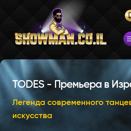
TODES - Премьера в Изр
Легенда современного танце
искусства