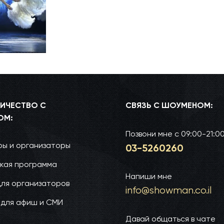
ИЧЕСТВО С
СВЯЗЬ С ШОУМЕНОМ:
ОМ:
Позвони мне
с 09:00-21:0
ы и организаторы
03-52­60­260
кая программа
Напиши мне
для организаторов
info@show­man.co.il
 для афиш и СМИ
Давай общаться в чате