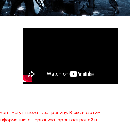
нт могут выехать за границу. В связи с этим
 информацию от организаторов гастролей и