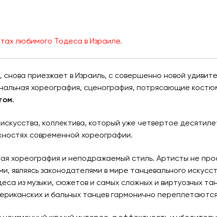
тах любимого Тодеса в Израиле.
, снова приезжает в Израиль, с совершенно новой удивит
гинальная хореография, сценография, потрясающие кост
том.
искусства, коллектива, который уже четвертое десятиле
жностях современной хореографии.
ая хореография и неподражаемый стиль. Артисты не про
и, являясь законодателями в мире танцевального искусст
са из музыки, сюжетов и самых сложных и виртуозных та
ериканских и бальных танцев гармонично переплетаютс