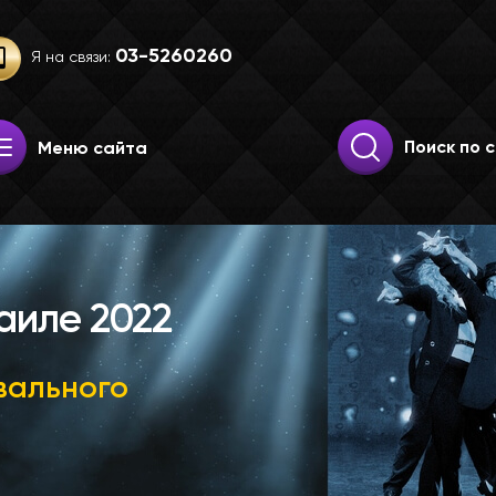
03-52­60­260
Я на связи:
Искать:
Поиск
Меню сайта
аиле 2022
вального