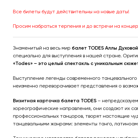
Все билеты будут действительны на новые даты!
Просим набраться терпения и до встречи на концер
Знаменитый на весь мир
балет TODES Аллы Духовой
специально для выступления в нашей стране. Ори
«Todes» – это целый спектакль с уникальным сюже
Выступление легенды современного танцевального 
неизменно переворачивает представления о возмо
Визитная карточка балета TODES
– непредсказуем
хореографические направления, они создают их сам
профессиональных танцоров, творят настоящие чуде
танцевальными жанрами: элементы танго, латиноам