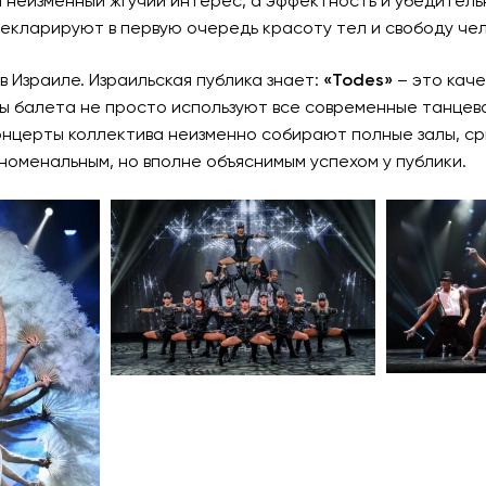
неизменный жгучий интерес, а эффектность и убедительн
кларируют в первую очередь красоту тел и свободу чел
 в Израиле. Израильская публика знает:
«Todes»
– это каче
ы балета не просто используют все современные танцева
Концерты коллектива неизменно собирают полные залы, с
номенальным, но вполне объяснимым успехом у публики.