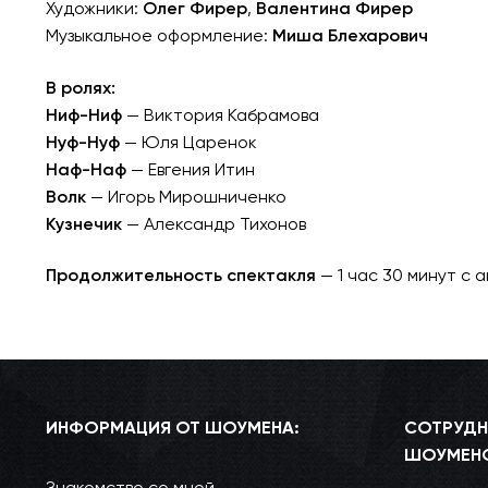
Художники:
Олег Фирер
,
Валентина Фирер
Музыкальное оформление:
Миша Блехарович
В ролях:
Ниф-Ниф
— Виктория Кабрамова
Нуф-Нуф
— Юля Царенок
Наф-Наф
— Евгения Итин
Волк
— Игорь Мирошниченко
Кузнечик
— Александр Тихонов
Продолжительность спектакля
— 1 час 30 минут с 
ИНФОРМАЦИЯ ОТ ШОУМЕНА:
СОТРУДН
ШОУМЕН
Знакомство со мной