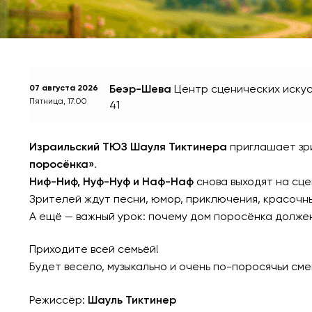
Беэр-Шева
Центр сценических искус
07 августа 2026
Пятница, 17:00
41
Израильский ТЮЗ Шауля Тиктинера
приглашает зри
поросёнка»
.
Ниф-Ниф, Нуф-Нуф и Наф-Наф
снова выходят на сце
Зрителей ждут песни, юмор, приключения, красочны
А ещё — важный урок: почему дом поросёнка долже
Приходите всей семьёй!
Будет весело, музыкально и очень по-поросячьи см
Режиссёр:
Шауль Тиктинер