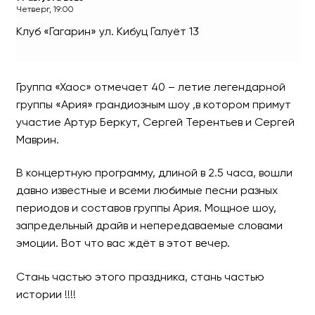
Четверг, 19:00
Клуб «Гагарин»
ул. Кибуц Галуёт 13
Грандиозный концерт в ч
«Ария»
Группа «Хаос» отмечает 40 – летие легендарной
группы «Ария» грандиозным шоу ,в котором примут
с участием С.Терентьева, А
участие Артур Беркут, Сергей Терентьев и Сергей
Маврин.
В концертную программу, длиной в 2.5 часа, вошли
давно известные и всеми любимые песни разных
периодов и составов группы Ария. Мощное шоу,
запредельный драйв и непередаваемые словами
эмоции. Вот что вас ждёт в этот вечер.
Стань частью этого праздника, стань частью
истории !!!!