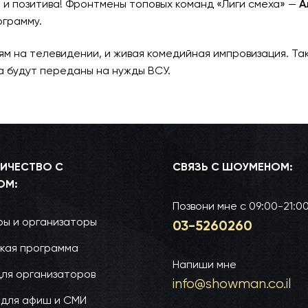
 и позитива! Фронтмены топовых команд «Лиги смеха» —
А
грамму.
м на телевидении, и живая комедийная импровизация. Та
а будут переданы на нужды ВСУ.
ИЧЕСТВО С
СВЯЗЬ С ШОУМЕНОМ:
ОМ:
Позвони мне
с 09:00-21:0
ы и организаторы
03-52­60­260
кая программа
Напиши мне
для организаторов
info@show­man.co.il
 для афиш и СМИ