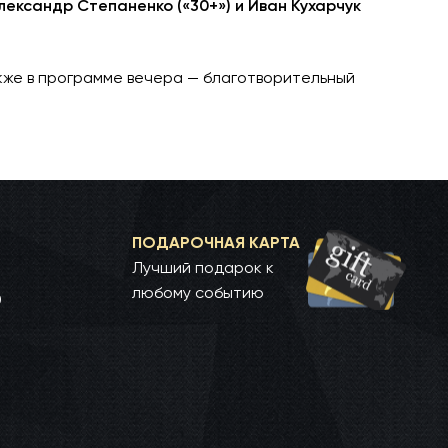
лександр Степаненко («30+») и Иван Кухарчук
кже в программе вечера — благотворительный
ПОДАРОЧНАЯ КАРТА
Лучший подарок к
любому событию
0