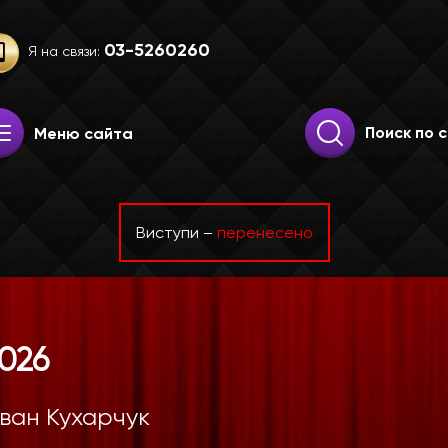
03-52­60­260
Я на связи:
Искать:
Поиск
Меню сайта
Виступи –
перенесено
2026
Іван Кухарчук