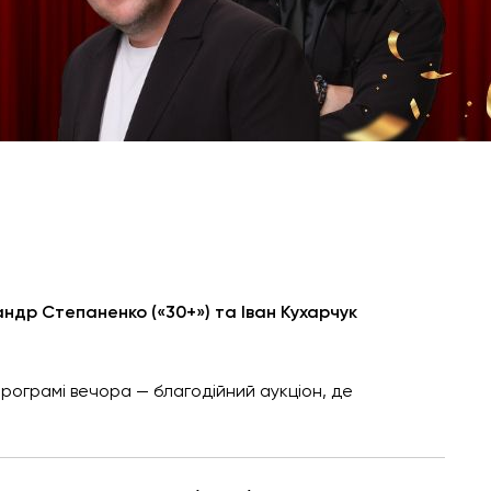
ндр Степаненко («30+») та Іван Кухарчук
програмі вечора — благодійний аукціон, де