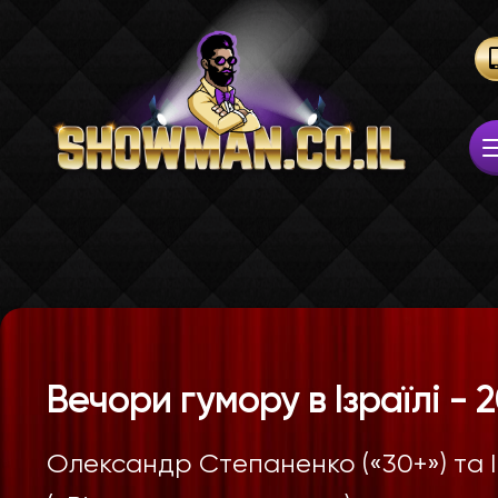
Вечори гумору в Ізраїлі - 
Олександр Степаненко («30+») та 