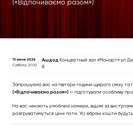
(«Відпочиваємо разом»)
Ашдод
Концертный зал «Монарт»
ул Д
13 июня 2026
Суббота, 21:00
8
Запрошуємо вас на півтори години щирого сміху та 
(«Відпочиваємо разом»)
— підготували особливу про
На вас чекають улюблені номери, відомі за виступами
розігруватимуться цінні лоти. Усі зібрані кошти буду