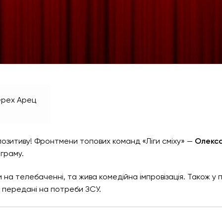
ерех Арец
позитиву! Фронтмени топових команд «Ліги сміху» —
Олекса
граму.
 на телебаченні, та жива комедійна імпровізація. Також у 
ть передані на потреби ЗСУ.