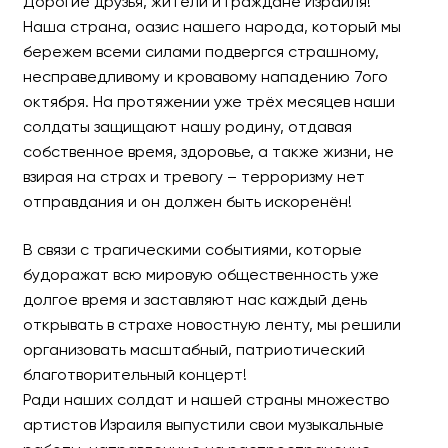
Дорогие друзья, жители и граждане Израиля!
Наша страна, оазис нашего народа, который мы
бережем всеми силами подвергся страшному,
несправедливому и кровавому нападению 7ого
ВМЕСТЕ ПОЁМ, ВМЕСТЕ П
октября. На протяжении уже трёх месяцев наши
солдаты защищают нашу родину, отдавая
Большой Благотворительный
собственное время, здоровье, а также жизни, не
взирая на страх и тревогу – терроризму нет
отправдания и он должен быть искоренён!
В связи с трагическими событиями, которые
будоражат всю мировую общественность уже
долгое время и заставляют нас каждый день
открывать в страхе новостную ленту, мы решили
организовать масштабный, патриотический
благотворительный концерт!
Ради наших солдат и нашей страны множество
артистов Израиля выпустили свои музыкальные