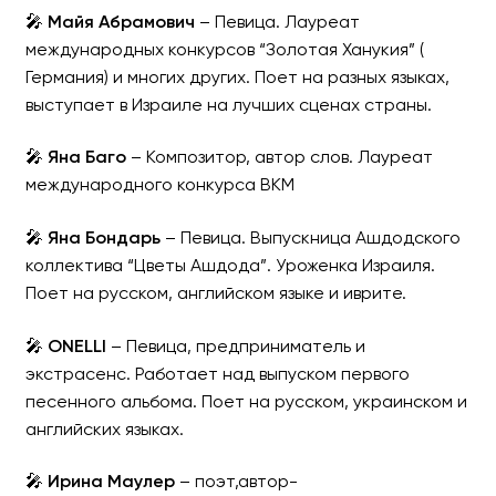
🎤
Майя Абрамович
– Певица. Лауреат
международных конкурсов “Золотая Ханукия” (
Германия) и многих других. Поет на разных языках,
выступает в Израиле на лучших сценах страны.
🎤
Яна Баго
– Композитор, автор слов. Лауреат
международного конкурса ВКМ
🎤
Яна Бондарь
– Певица. Выпускница Ашдодского
коллектива “Цветы Ашдода”. Уроженка Израиля.
Поет на русском, английском языке и иврите.
🎤
ONELLI
– Певица, предприниматель и
экстрасенс. Работает над выпуском первого
песенного альбома. Поет на русском, украинском и
английских языках.
🎤
Ирина Маулер
– поэт,автор-