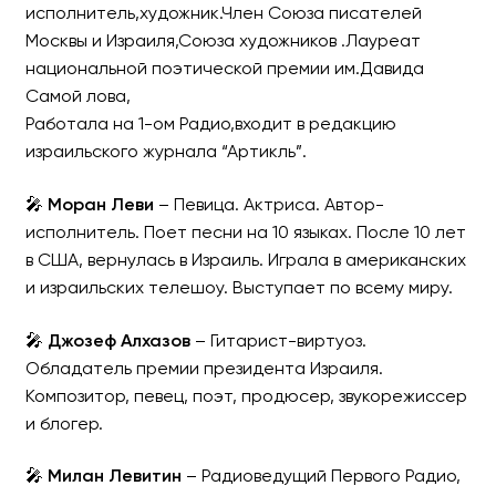
исполнитель,художник.Член Союза писателей
Москвы и Израиля,Союза художников .Лауреат
национальной поэтической премии им.Давида
Самой лова,
Работала на 1-ом Радио,входит в редакцию
израильского журнала “Артикль”.
🎤
Моран Леви
– Певица. Актриса. Автор-
исполнитель. Поет песни на 10 языках. После 10 лет
в США, вернулась в Израиль. Играла в американских
и израильских телешоу. Выступает по всему миру.
🎤
Джозеф Алхазов
– Гитарист-виртуоз.
Обладатель премии президента Израиля.
Композитор, певец, поэт, продюсер, звукорежиссер
и блогер.
🎤
Милан Левитин
– Радиоведущий Первого Радио,