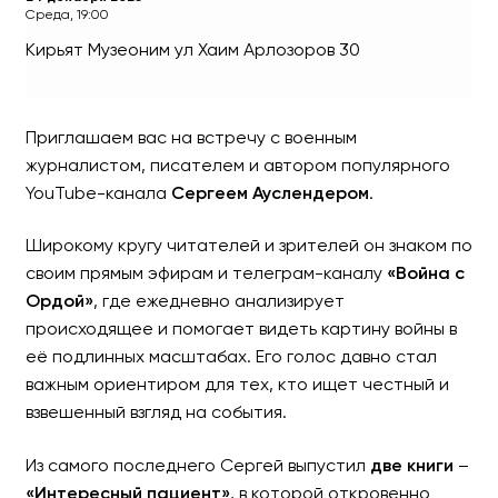
Среда, 19:00
Кирьят Музеоним
ул Хаим Арлозоров 30
Встреча с Сергеем Аусл
Приглашаем вас на встречу с военным
журналистом, писателем и автором популярного
YouTube-канала
Сергеем Ауслендером
.
Широкому кругу читателей и зрителей он знаком по
своим прямым эфирам и телеграм-каналу
«Война с
Ордой»
, где ежедневно анализирует
происходящее и помогает видеть картину войны в
её подлинных масштабах. Его голос давно стал
важным ориентиром для тех, кто ищет честный и
взвешенный взгляд на события.
Из самого последнего Сергей выпустил
две книги
–
«Интересный пациент»
, в которой откровенно