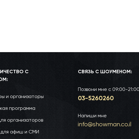
ИЧЕСТВО С
СВЯЗЬ С ШОУМЕНОМ:
ОМ:
Позвони мне
с 09:00-21:0
ы и организаторы
03-52­60­260
кая программа
Напиши мне
для организаторов
info@show­man.co.il
 для афиш и СМИ