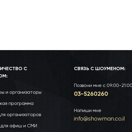
ИЧЕСТВО С
СВЯЗЬ С ШОУМЕНОМ:
ОМ:
Позвони мне
с 09:00-21:0
ы и организаторы
03-52­60­260
кая программа
Напиши мне
для организаторов
info@show­man.co.il
 для афиш и СМИ