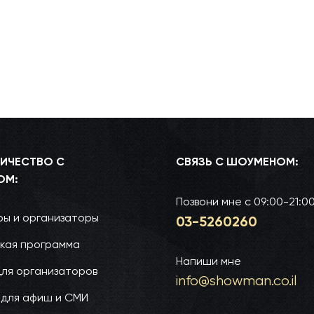
ИЧЕСТВО С
СВЯЗЬ С ШОУМЕНОМ:
ОМ:
Позвони мне
с 09:00-21:0
ы и организаторы
03-52­60­260
кая программа
Напиши мне
для организаторов
info@show­man.co.il
 для афиш и СМИ