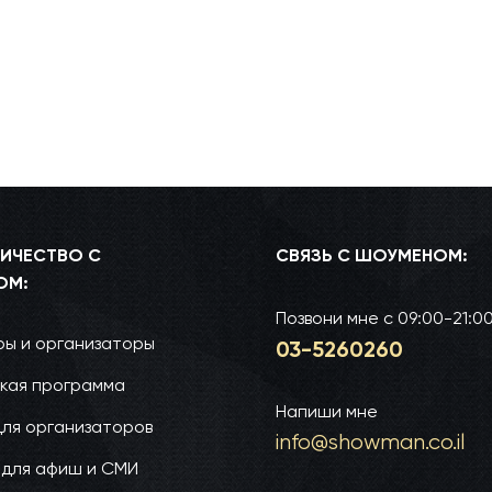
ИЧЕСТВО С
СВЯЗЬ С ШОУМЕНОМ:
ОМ:
Позвони мне
с 09:00-21:0
ы и организаторы
03-52­60­260
кая программа
Напиши мне
для организаторов
info@show­man.co.il
 для афиш и СМИ