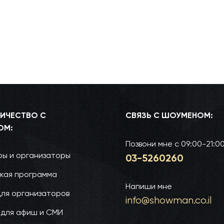
ИЧЕСТВО С
СВЯЗЬ С ШОУМЕНОМ:
ОМ:
Позвони мне
с 09:00-21:0
ы и организаторы
03-52­60­260
кая программа
Напиши мне
для организаторов
info@show­man.co.il
 для афиш и СМИ