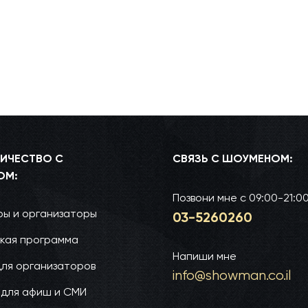
ИЧЕСТВО С
СВЯЗЬ С ШОУМЕНОМ:
ОМ:
Позвони мне
с 09:00-21:0
ы и организаторы
03-52­60­260
кая программа
Напиши мне
для организаторов
info@show­man.co.il
 для афиш и СМИ