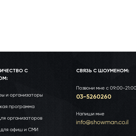
ИЧЕСТВО С
СВЯЗЬ С ШОУМЕНОМ:
ОМ:
Позвони мне
с 09:00-21:0
ы и организаторы
03-52­60­260
кая программа
Напиши мне
для организаторов
info@show­man.co.il
 для афиш и СМИ