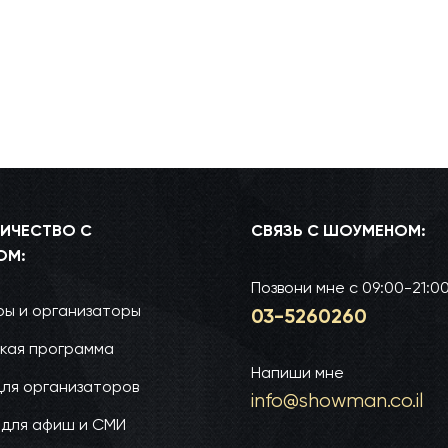
ИЧЕСТВО С
СВЯЗЬ С ШОУМЕНОМ:
ОМ:
Позвони мне
с 09:00-21:0
ы и организаторы
03-52­60­260
кая программа
Напиши мне
для организаторов
info@show­man.co.il
 для афиш и СМИ