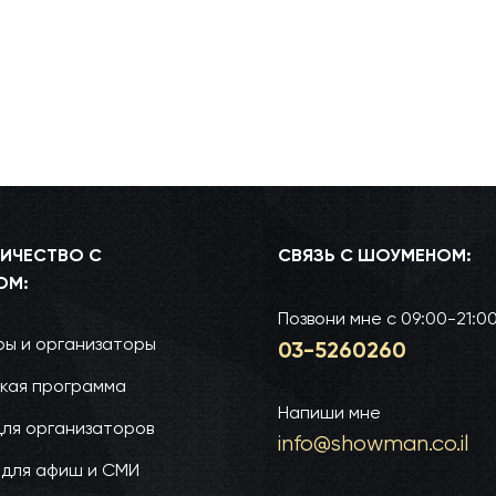
ИЧЕСТВО С
СВЯЗЬ С ШОУМЕНОМ:
ОМ:
Позвони мне
с 09:00-21:0
ы и организаторы
03-52­60­260
кая программа
Напиши мне
для организаторов
info@show­man.co.il
 для афиш и СМИ