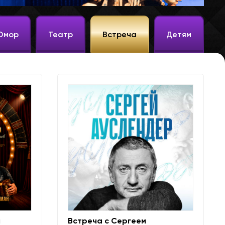
Юмор
Театр
Встреча
Детям
н
Встреча с Сергеем