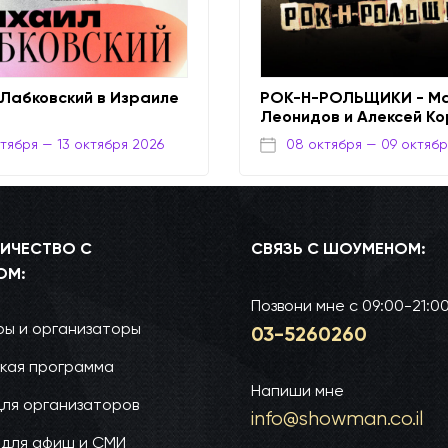
 Лабковский в Израиле
РОК-Н-РОЛЬЩИКИ - Ма
Леонидов и Алексей К
ктября
— 13 октября 2026
08 октября
— 09 октябр
ИЧЕСТВО С
СВЯЗЬ С ШОУМЕНОМ:
ОМ:
Позвони мне
с 09:00-21:0
ы и организаторы
03-52­60­260
кая программа
Напиши мне
для организаторов
info@show­man.co.il
 для афиш и СМИ