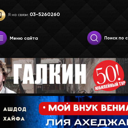
03-52­60­260
Я на связи:
Искать:
Поиск
Меню сайта