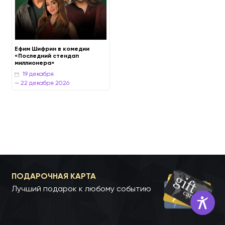
Ефим Шифрин в комедии
«Последний стендап
миллионера»
19 декабря
ПОДАРОЧНАЯ КАРТА
— 22 декабря 2026
Лучший подарок к любому событию