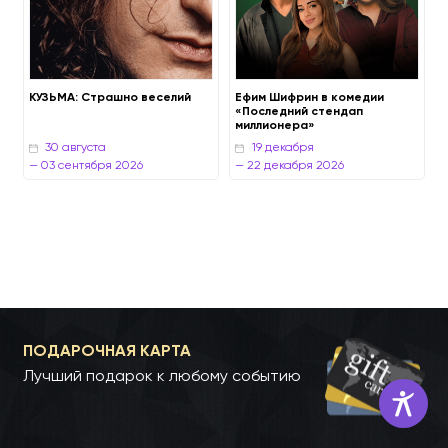
КУЗЬМА: Страшно веселий
Ефим Шифрин в комедии
«Последний стендап
миллионера»
30 августа
19 декабря
ПОДАРОЧНАЯ КАРТА
— 03 сентября 2026
— 22 декабря 20
Лучший подарок к любому событию