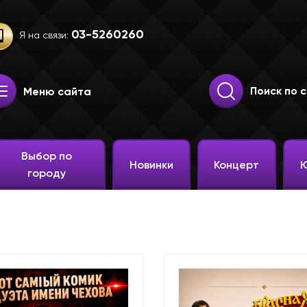
03-52­60­260
Я на связи:
Искать:
Поиск
Меню сайта
Выбор по
Новинки
Концерт
городу