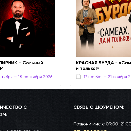
ЛИРНИК – Сольный
КРАСНАЯ БУРДА - «Сам
UP
и только!»
нтября
— 18 сентября 2026
17 ноября
— 21 ноября 
ИЧЕСТВО С
СВЯЗЬ С ШОУМЕНОМ:
ОМ:
Позвони мне
с 09:00-21:0
ы и организаторы