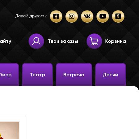
Давай дружить:
Твои заказы
Корзина
Юмор
Театр
Встреча
Детям